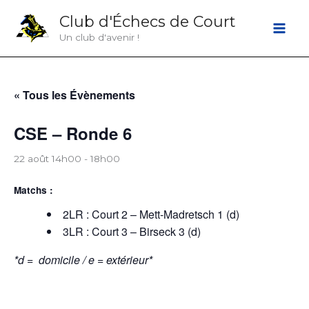
Aller
Club d'Échecs de Court
au
Un club d'avenir !
contenu
« Tous les Évènements
CSE – Ronde 6
22 août 14h00
-
18h00
Matchs :
2LR : Court 2 – Mett-Madretsch 1 (d)
3LR : Court 3 – Birseck 3 (d)
*d = domicile / e = extérieur*