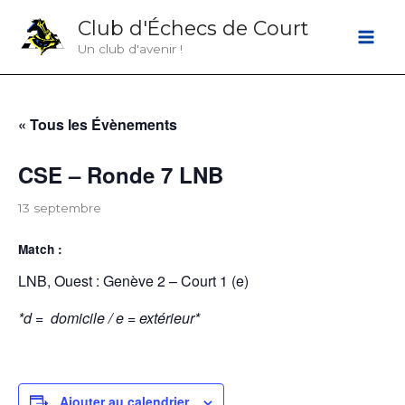
Aller
Club d'Échecs de Court
au
Un club d'avenir !
contenu
« Tous les Évènements
CSE – Ronde 7 LNB
13 septembre
Match :
LNB, Ouest : Genève 2 – Court 1 (e)
*d = domicile / e = extérieur*
Ajouter au calendrier