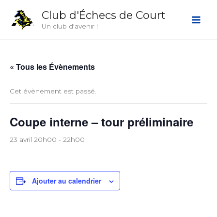
Aller
Club d'Échecs de Court
au
Un club d'avenir !
contenu
« Tous les Évènements
Cet évènement est passé.
Coupe interne – tour préliminaire
23 avril 20h00
-
22h00
Ajouter au calendrier