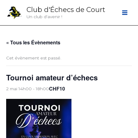
Aller
Club d'Échecs de Court
au
Un club d'avenir !
contenu
« Tous les Évènements
Cet évènement est passé.
Tournoi amateur d’échecs
CHF10
2 mai 14h00
-
18h00