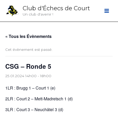
Aller
Club d'Échecs de Court
au
Un club d'avenir !
contenu
« Tous les Évènements
Cet évènement est passé.
CSG – Ronde 5
25.01.2024 14h00
-
18h00
1LR : Brugg 1 – Court 1 (e)
2LR : Court 2 – Mett-Madretsch 1 (d)
3LR : Court 3 – Neuchâtel 3 (d)